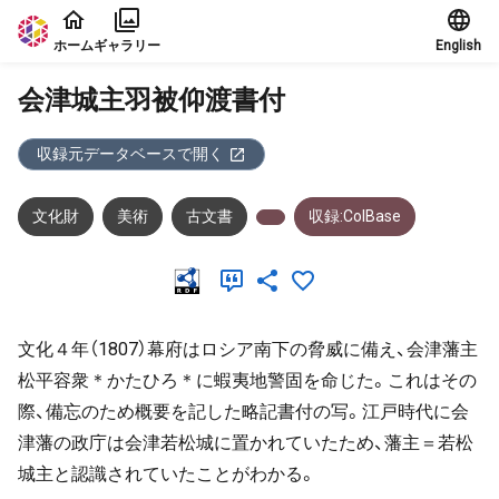
本文に飛ぶ
ホーム
ギャラリー
English
会津城主羽被仰渡書付
収録元データベースで開く
文化財
美術
古文書
収録:ColBase
文化４年（1807）幕府はロシア南下の脅威に備え、会津藩主
松平容衆＊かたひろ＊に蝦夷地警固を命じた。これはその
際、備忘のため概要を記した略記書付の写。江戸時代に会
津藩の政庁は会津若松城に置かれていたため、藩主＝若松
城主と認識されていたことがわかる。