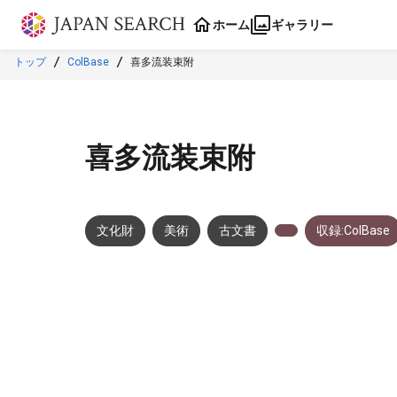
本文に飛ぶ
ホーム
ギャラリー
トップ
ColBase
喜多流装束附
喜多流装束附
文化財
美術
古文書
収録:ColBase
メタデータ