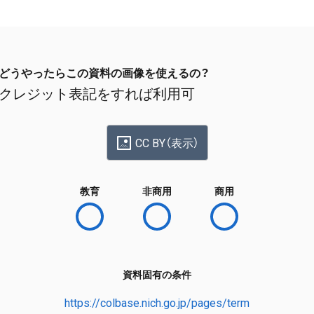
どうやったらこの資料の画像を使えるの？
クレジット表記をすれば利用可
CC BY（表示）
教育
非商用
商用
資料固有の条件
https://colbase.nich.go.jp/pages/term