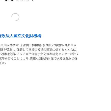
行政法人国立文化財機構
東京国立博物館、京都国立博物館、奈良国立博物館、九州国立
化財を収集し、保管して国民の皆様の観覧に供するとともに、
文化財研究所、アジア太平洋無形文化遺産研究センターの計７
究等を行うことにより、貴重な国民的財産である文化財の保
ます。