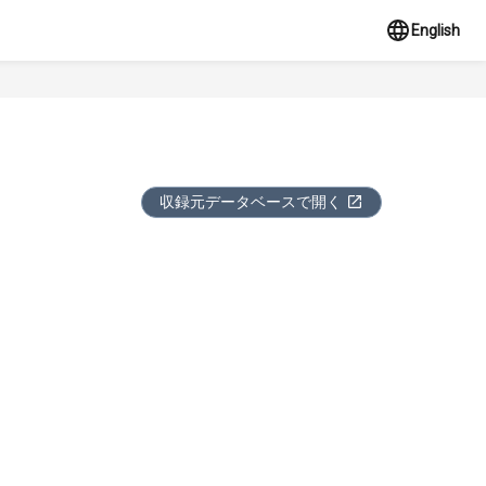
English
収録元データベースで開く