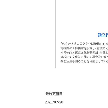
独立
「独立行政法人国立文化財機構」は、
博物館の４博物館を設置し、有形文
４博物館と東京文化財研究所、奈良
施設にて文化財に関する調査及び研
存と活用を図ることを目的としてい
最終更新日
2026/07/20