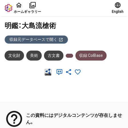
本文に飛ぶ
ホーム
ギャラリー
English
明鑑：大島流槍術
収録元データベースで開く
文化財
美術
古文書
収録:ColBase
メタデータ
この資料にはデジタルコンテンツが存在しませ
ん。