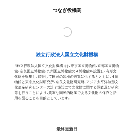
つなぎ役機関
独立行政法人国立文化財機構
「独立行政法人国立文化財機構」は、東京国立博物館、京都国立博物
館、奈良国立博物館、九州国立博物館の４博物館を設置し、有形文
化財を収集し、保管して国民の皆様の観覧に供するとともに、４博
物館と東京文化財研究所、奈良文化財研究所、アジア太平洋無形文
化遺産研究センターの計７施設にて文化財に関する調査及び研究
等を行うことにより、貴重な国民的財産である文化財の保存と活
用を図ることを目的としています。
最終更新日