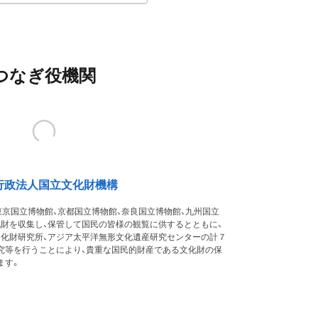
つなぎ役機関
行政法人国立文化財機構
東京国立博物館、京都国立博物館、奈良国立博物館、九州国立
化財を収集し、保管して国民の皆様の観覧に供するとともに、
文化財研究所、アジア太平洋無形文化遺産研究センターの計７
究等を行うことにより、貴重な国民的財産である文化財の保
ます。