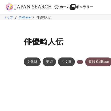
本文に飛ぶ
ホーム
ギャラリー
トップ
ColBase
俳優畸人伝
俳優畸人伝
文化財
美術
古文書
収録:ColBase
メタデータ