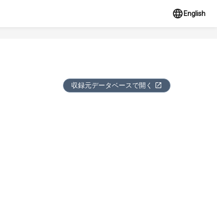
English
収録元データベースで開く