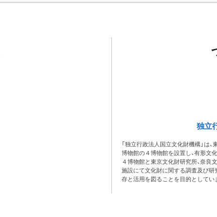
独立
「独立行政法人国立文化財機構」は、
博物館の４博物館を設置し、有形文
４博物館と東京文化財研究所、奈良
施設にて文化財に関する調査及び研
存と活用を図ることを目的としてい