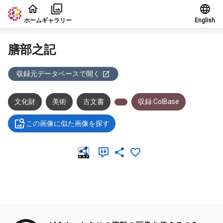
本文に飛ぶ
ホーム
ギャラリー
English
膳部之記
収録元データベースで開く
文化財
美術
古文書
収録:ColBase
この画像に似た画像を探す
メタデータ