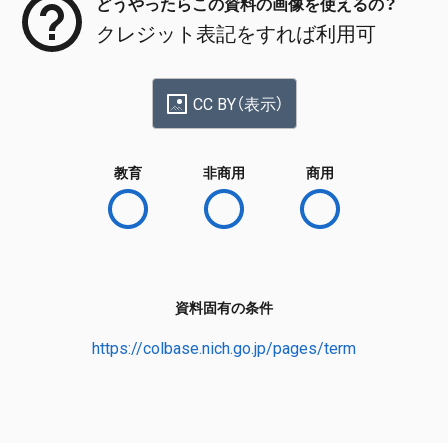
どうやったらこの資料の画像を使えるの？
クレジット表記をすれば利用可
CC BY（表示）
教育
非商用
商用
資料固有の条件
https://colbase.nich.go.jp/pages/term