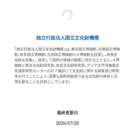
独立行政法人国立文化財機構
「独立行政法人国立文化財機構」は、東京国立博物館、京都国立博物
館、奈良国立博物館、九州国立博物館の４博物館を設置し、有形文
化財を収集し、保管して国民の皆様の観覧に供するとともに、４博
物館と東京文化財研究所、奈良文化財研究所、アジア太平洋無形文
化遺産研究センターの計７施設にて文化財に関する調査及び研究
等を行うことにより、貴重な国民的財産である文化財の保存と活
用を図ることを目的としています。
最終更新日
2026/07/20