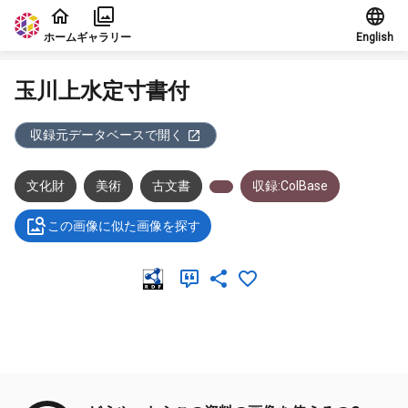
本文に飛ぶ
ホーム
ギャラリー
English
玉川上水定寸書付
収録元データベースで開く
文化財
美術
古文書
収録:ColBase
この画像に似た画像を探す
メタデータ