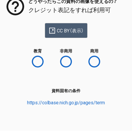
どうやったらこの資料の画像を使えるの？
クレジット表記をすれば利用可
CC BY（表示）
教育
非商用
商用
資料固有の条件
https://colbase.nich.go.jp/pages/term