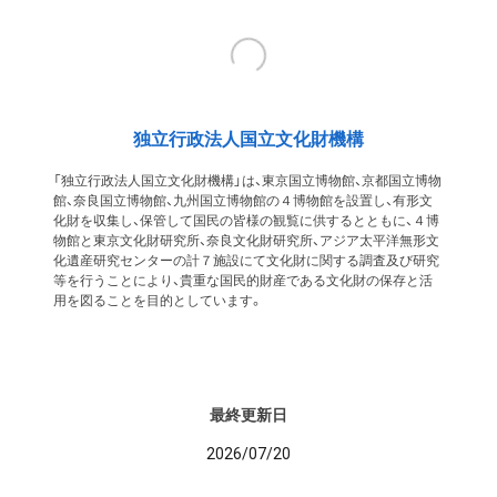
独立行政法人国立文化財機構
「独立行政法人国立文化財機構」は、東京国立博物館、京都国立博物
館、奈良国立博物館、九州国立博物館の４博物館を設置し、有形文
化財を収集し、保管して国民の皆様の観覧に供するとともに、４博
物館と東京文化財研究所、奈良文化財研究所、アジア太平洋無形文
化遺産研究センターの計７施設にて文化財に関する調査及び研究
等を行うことにより、貴重な国民的財産である文化財の保存と活
用を図ることを目的としています。
最終更新日
2026/07/20