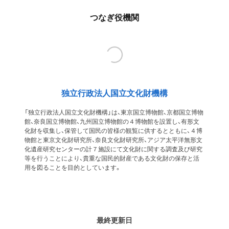
つなぎ役機関
独立行政法人国立文化財機構
「独立行政法人国立文化財機構」は、東京国立博物館、京都国立博物
館、奈良国立博物館、九州国立博物館の４博物館を設置し、有形文
化財を収集し、保管して国民の皆様の観覧に供するとともに、４博
物館と東京文化財研究所、奈良文化財研究所、アジア太平洋無形文
化遺産研究センターの計７施設にて文化財に関する調査及び研究
等を行うことにより、貴重な国民的財産である文化財の保存と活
用を図ることを目的としています。
最終更新日