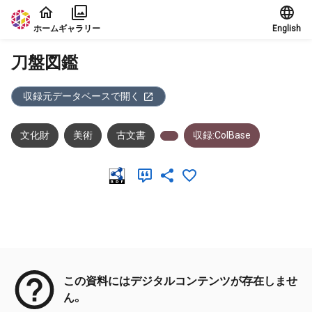
本文に飛ぶ
ホーム
ギャラリー
English
刀盤図鑑
収録元データベースで開く
文化財
美術
古文書
収録:ColBase
メタデータ
この資料にはデジタルコンテンツが存在しませ
ん。