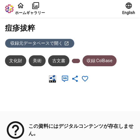
本文に飛ぶ
ホーム
ギャラリー
English
痘疹拔粹
収録元データベースで開く
文化財
美術
古文書
収録:ColBase
メタデータ
この資料にはデジタルコンテンツが存在しませ
ん。