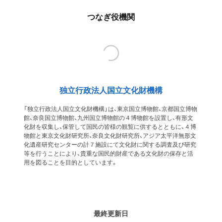
つなぎ役機関
独立行政法人国立文化財機構
「独立行政法人国立文化財機構」は、東京国立博物館、京都国立博物
館、奈良国立博物館、九州国立博物館の４博物館を設置し、有形文
化財を収集し、保管して国民の皆様の観覧に供するとともに、４博
物館と東京文化財研究所、奈良文化財研究所、アジア太平洋無形文
化遺産研究センターの計７施設にて文化財に関する調査及び研究
等を行うことにより、貴重な国民的財産である文化財の保存と活
用を図ることを目的としています。
最終更新日