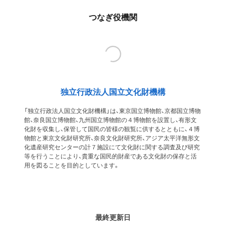
つなぎ役機関
独立行政法人国立文化財機構
「独立行政法人国立文化財機構」は、東京国立博物館、京都国立博物
館、奈良国立博物館、九州国立博物館の４博物館を設置し、有形文
化財を収集し、保管して国民の皆様の観覧に供するとともに、４博
物館と東京文化財研究所、奈良文化財研究所、アジア太平洋無形文
化遺産研究センターの計７施設にて文化財に関する調査及び研究
等を行うことにより、貴重な国民的財産である文化財の保存と活
用を図ることを目的としています。
最終更新日