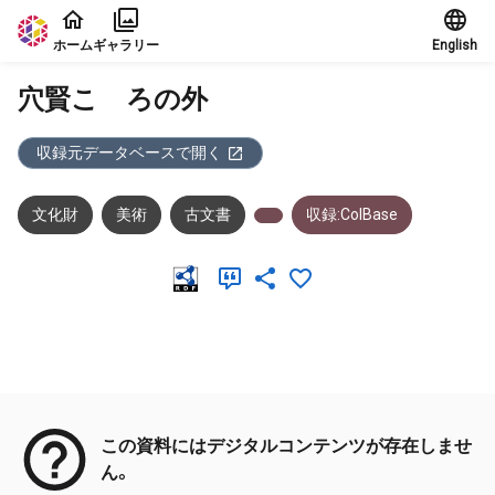
本文に飛ぶ
ホーム
ギャラリー
English
穴賢こゝろの外
収録元データベースで開く
文化財
美術
古文書
収録:ColBase
メタデータ
この資料にはデジタルコンテンツが存在しませ
ん。