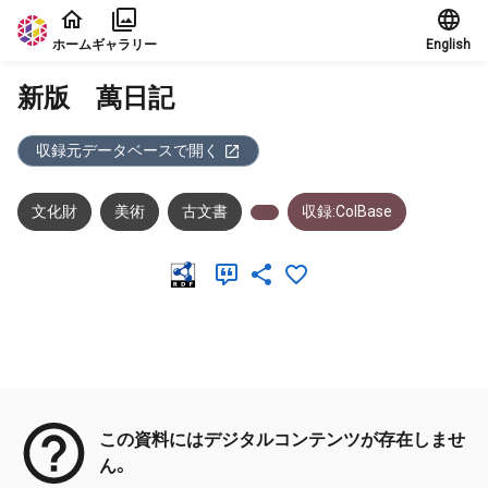
本文に飛ぶ
ホーム
ギャラリー
English
新版 萬日記
収録元データベースで開く
文化財
美術
古文書
収録:ColBase
メタデータ
この資料にはデジタルコンテンツが存在しませ
ん。