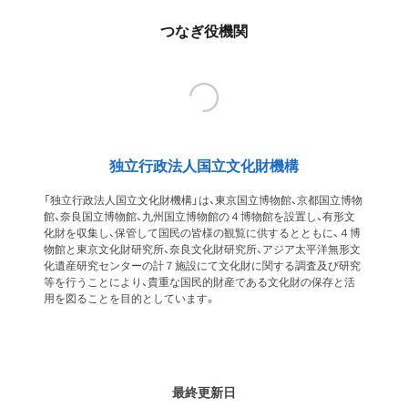
つなぎ役機関
独立行政法人国立文化財機構
「独立行政法人国立文化財機構」は、東京国立博物館、京都国立博物
館、奈良国立博物館、九州国立博物館の４博物館を設置し、有形文
化財を収集し、保管して国民の皆様の観覧に供するとともに、４博
物館と東京文化財研究所、奈良文化財研究所、アジア太平洋無形文
化遺産研究センターの計７施設にて文化財に関する調査及び研究
等を行うことにより、貴重な国民的財産である文化財の保存と活
用を図ることを目的としています。
最終更新日