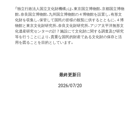
「独立行政法人国立文化財機構」は、東京国立博物館、京都国立博物
館、奈良国立博物館、九州国立博物館の４博物館を設置し、有形文
化財を収集し、保管して国民の皆様の観覧に供するとともに、４博
物館と東京文化財研究所、奈良文化財研究所、アジア太平洋無形文
化遺産研究センターの計７施設にて文化財に関する調査及び研究
等を行うことにより、貴重な国民的財産である文化財の保存と活
用を図ることを目的としています。
最終更新日
2026/07/20