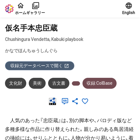
本文に飛ぶ
ホーム
ギャラリー
English
仮名手本忠臣蔵
Chushingura Vendetta, Kabuki playbook
かなでほんちゅうしんぐら
収録元データベースで開く
文化財
美術
古文書
収録:ColBase
人気のあった『忠臣蔵』は、別の脚本や、パロディ版など
多種多様な作品に作り替えられた。親しみのある鳥居清経
の挿絵には、せりふとともに、人物が分かり易いように、着