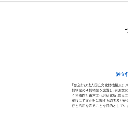
独立
「独立行政法人国立文化財機構」は、
博物館の４博物館を設置し、有形文
４博物館と東京文化財研究所、奈良
施設にて文化財に関する調査及び研
存と活用を図ることを目的としてい