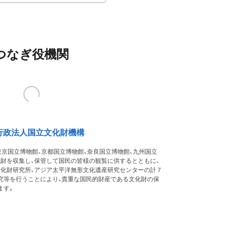
つなぎ役機関
行政法人国立文化財機構
東京国立博物館、京都国立博物館、奈良国立博物館、九州国立
化財を収集し、保管して国民の皆様の観覧に供するとともに、
文化財研究所、アジア太平洋無形文化遺産研究センターの計７
究等を行うことにより、貴重な国民的財産である文化財の保
ます。