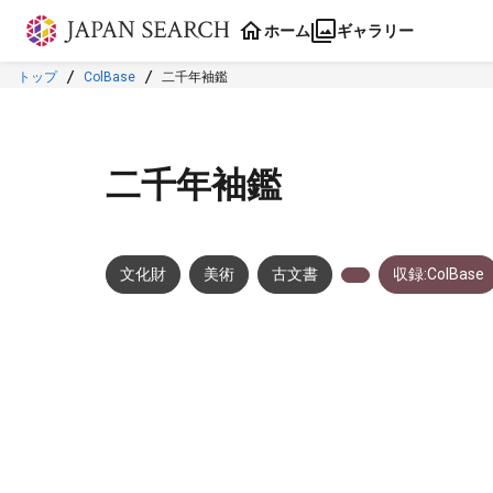
本文に飛ぶ
ホーム
ギャラリー
トップ
ColBase
二千年袖鑑
二千年袖鑑
文化財
美術
古文書
収録:ColBase
メタデータ