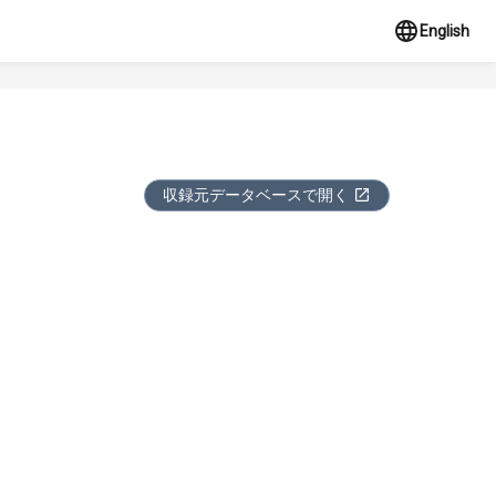
English
収録元データベースで開く