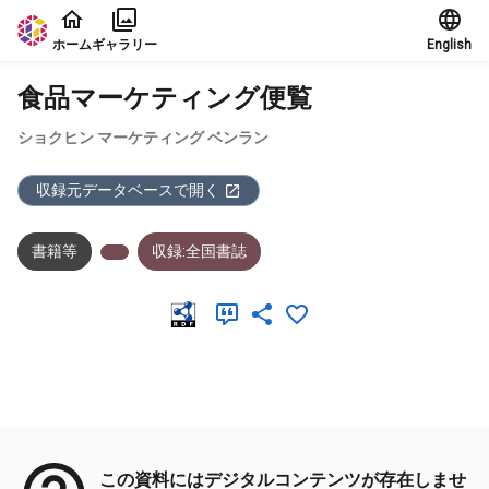
本文に飛ぶ
ホーム
ギャラリー
English
食品マーケティング便覧
ショクヒン マーケティング ベンラン
収録元データベースで開く
書籍等
収録:全国書誌
メタデータ
この資料にはデジタルコンテンツが存在しませ