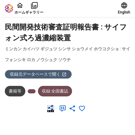
本文に飛ぶ
ホーム
ギャラリー
English
民間開発技術審査証明報告書 : サイフ
ォン式ろ過濃縮装置
ミンカン カイハツ ギジュツ シンサ ショウメイ ホウコクショ : サイ
フォンシキ ロカ ノウシュク ソウチ
収録元データベースで開く
書籍等
収録:全国書誌