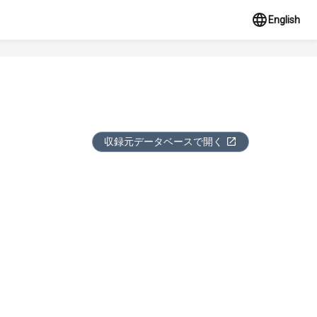
English
収録元データベースで開く