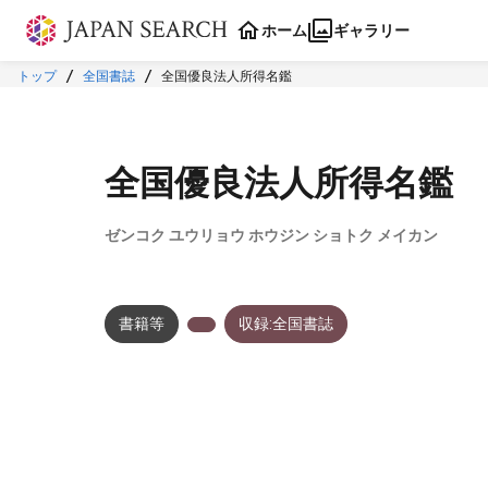
本文に飛ぶ
ホーム
ギャラリー
トップ
全国書誌
全国優良法人所得名鑑
全国優良法人所得名鑑
ゼンコク ユウリョウ ホウジン ショトク メイカン
書籍等
収録:全国書誌