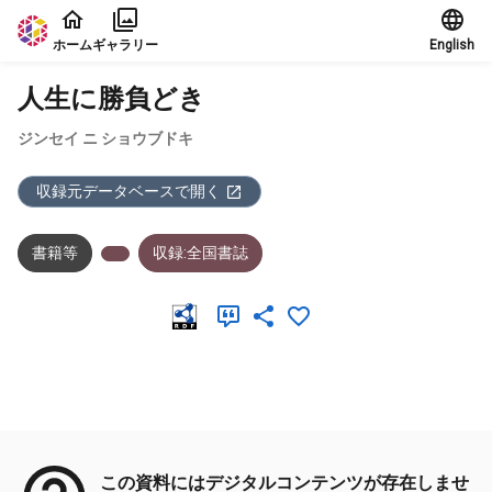
本文に飛ぶ
ホーム
ギャラリー
English
人生に勝負どき
ジンセイ ニ ショウブドキ
収録元データベースで開く
書籍等
収録:全国書誌
メタデータ
この資料にはデジタルコンテンツが存在しませ