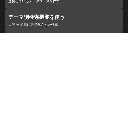
連携しているデータベースを探す
テーマ別検索機能を使う
目的・分野毎に最適化された検索
施設・機関を見つける
ジャパンサーチと連携している組織
ジャパンサーチの概要
ヘルプ
お知らせ
サイトポリシー
お問い合わせ
連携をご希望の機関の方へ
開発者の方へ
ジャパンサーチラボ
YouTube
Facebook
X
Instagram