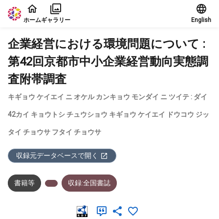
本文に飛ぶ
ホーム
ギャラリー
English
企業経営における環境問題について :
第42回京都市中小企業経営動向実態調
査附帯調査
キギョウ ケイエイ ニ オケル カンキョウ モンダイ ニ ツイテ : ダイ
42カイ キョウトシ チュウショウ キギョウ ケイエイ ドウコウ ジッ
タイ チョウサ フタイ チョウサ
収録元データベースで開く
書籍等
収録:全国書誌