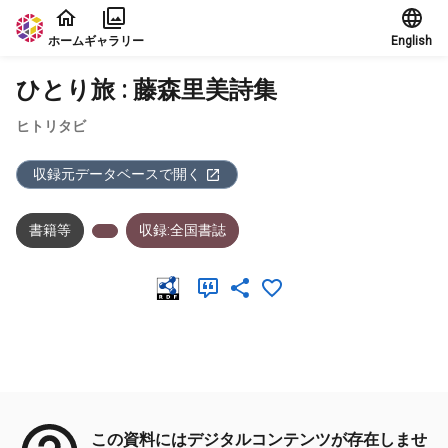
本文に飛ぶ
ホーム
ギャラリー
English
ひとり旅 : 藤森里美詩集
ヒトリタビ
収録元データベースで開く
書籍等
収録:全国書誌
メタデータ
この資料にはデジタルコンテンツが存在しませ