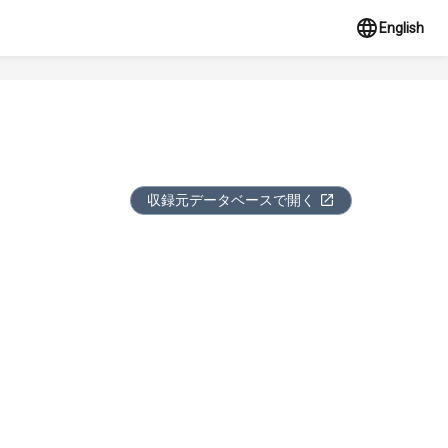
English
収録元データベースで開く