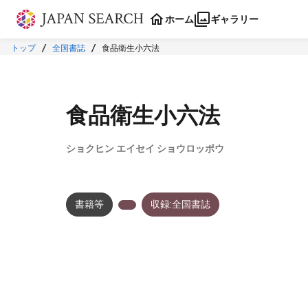
本文に飛ぶ
ホーム
ギャラリー
トップ
全国書誌
食品衛生小六法
食品衛生小六法
ショクヒン エイセイ ショウロッポウ
書籍等
収録:全国書誌