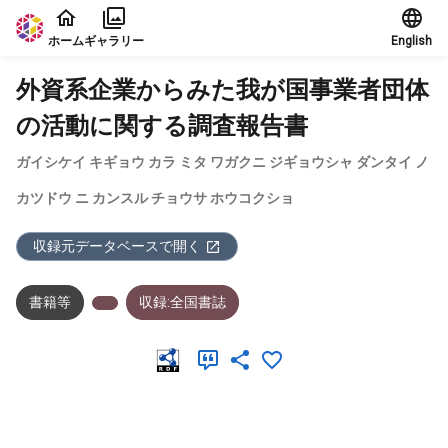
本文に飛ぶ
ホーム
ギャラリー
English
外資系企業からみた我が国事業者団体
の活動に関する調査報告書
ガイシケイ キギョウ カラ ミタ ワガクニ ジギョウシャ ダンタイ ノ
カツドウ ニ カンスル チョウサ ホウコクショ
収録元データベースで開く
書籍等
収録:全国書誌