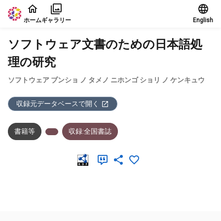
本文に飛ぶ
ホーム
ギャラリー
English
ソフトウェア文書のための日本語処
理の研究
ソフトウェア ブンショ ノ タメノ ニホンゴ ショリ ノ ケンキュウ
収録元データベースで開く
書籍等
収録:全国書誌
メタデータ