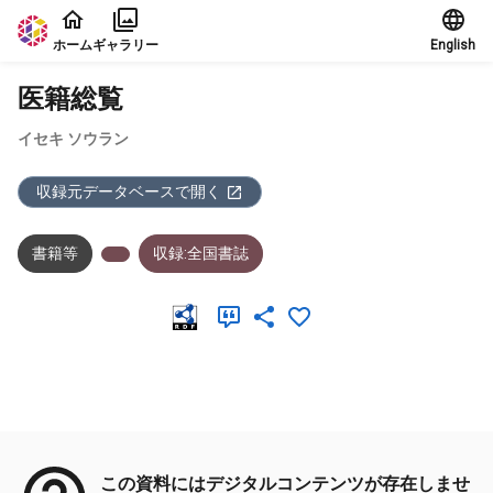
本文に飛ぶ
ホーム
ギャラリー
English
医籍総覧
イセキ ソウラン
収録元データベースで開く
書籍等
収録:全国書誌
メタデータ
この資料にはデジタルコンテンツが存在しませ