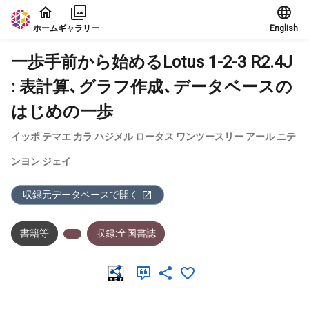
本文に飛ぶ
ホーム
ギャラリー
English
一歩手前から始めるLotus 1-2-3 R2.4J
: 表計算、グラフ作成、データベースの
はじめの一歩
イッポ テマエ カラ ハジメル ロータス ワンツースリー アール ニテ
ンヨン ジェイ
収録元データベースで開く
書籍等
収録:全国書誌