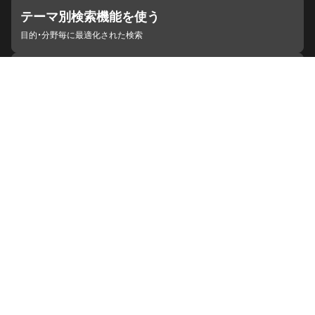
テーマ別検索機能を使う
目的・分野毎に最適化された検索
施設・機関を見つける
ジャパンサーチと連携している組織
ジャパンサーチの概要
ヘルプ
お知らせ
サイトポリシー
お問い合わせ
連携をご希望の機関の方へ
開発者の方へ
ジャパンサーチラボ
YouTube
Facebook
X
Instagram
デジタルアーカイブ推進に関する検討会