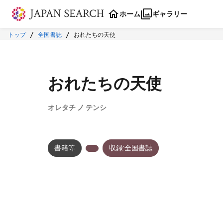
本文に飛ぶ
ホーム
ギャラリー
トップ
全国書誌
おれたちの天使
おれたちの天使
オレタチ ノ テンシ
書籍等
収録:全国書誌