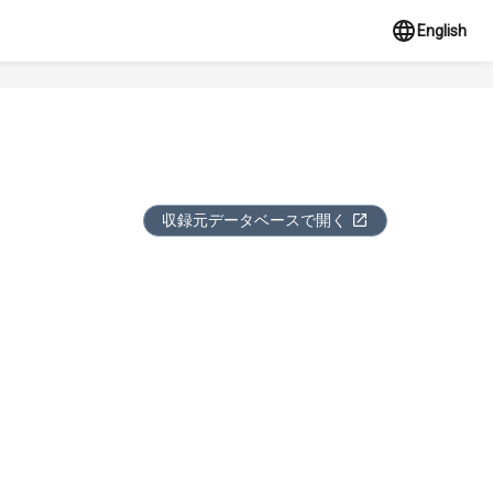
English
収録元データベースで開く