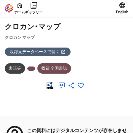
本文に飛ぶ
ホーム
ギャラリー
English
クロカン・マップ
クロカン マップ
収録元データベースで開く
書籍等
収録:全国書誌
メタデータ
この資料にはデジタルコンテンツが存在しませ