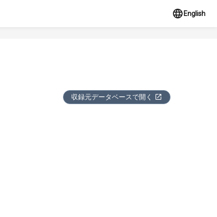
English
収録元データベースで開く