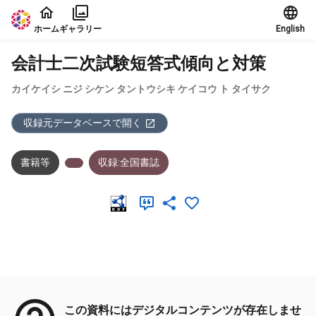
本文に飛ぶ
ホーム
ギャラリー
English
会計士二次試験短答式傾向と対策
カイケイシ ニジ シケン タントウシキ ケイコウ ト タイサク
収録元データベースで開く
書籍等
収録:全国書誌
メタデータ
この資料にはデジタルコンテンツが存在しませ