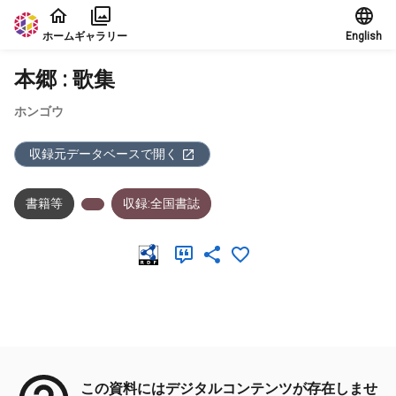
本文に飛ぶ
ホーム
ギャラリー
English
本郷 : 歌集
ホンゴウ
収録元データベースで開く
書籍等
収録:全国書誌
メタデータ
この資料にはデジタルコンテンツが存在しませ