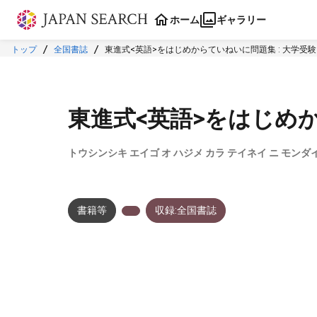
本文に飛ぶ
ホーム
ギャラリー
トップ
全国書誌
東進式<英語>をはじめからていねいに問題集 : 大学受験
東進式<英語>をはじめか
トウシンシキ エイゴ オ ハジメ カラ テイネイ ニ モン
書籍等
収録:全国書誌