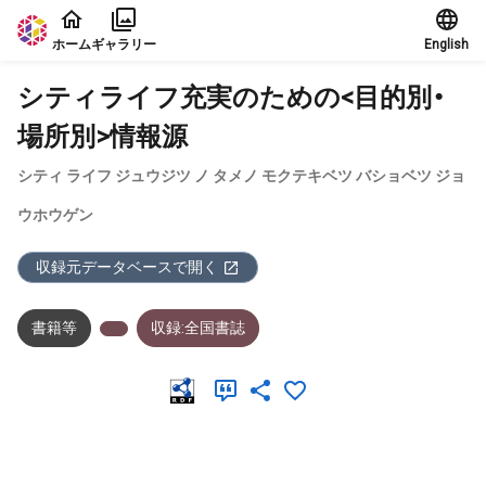
本文に飛ぶ
ホーム
ギャラリー
English
シティライフ充実のための<目的別・
場所別>情報源
シティ ライフ ジュウジツ ノ タメノ モクテキベツ バショベツ ジョ
ウホウゲン
収録元データベースで開く
書籍等
収録:全国書誌