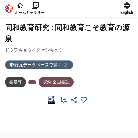
本文に飛ぶ
ホーム
ギャラリー
English
同和教育研究 : 同和教育こそ教育の源
泉
ドウワ キョウイク ケンキュウ
収録元データベースで開く
書籍等
収録:全国書誌
メタデータ