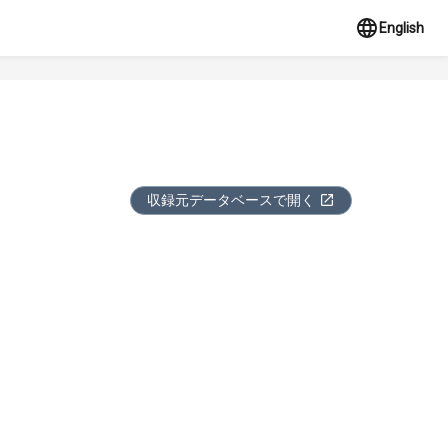
English
収録元データベースで開く