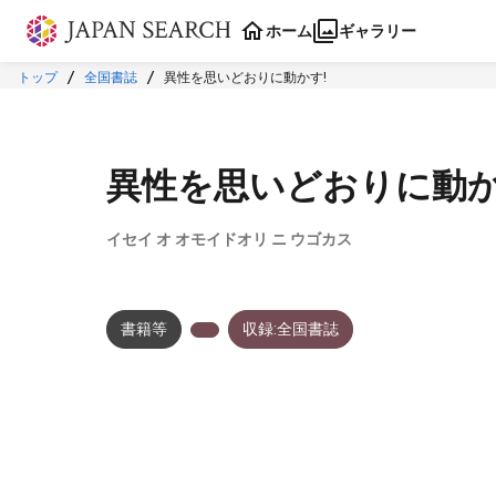
本文に飛ぶ
ホーム
ギャラリー
トップ
全国書誌
異性を思いどおりに動かす!
異性を思いどおりに動か
イセイ オ オモイドオリ ニ ウゴカス
書籍等
収録:全国書誌