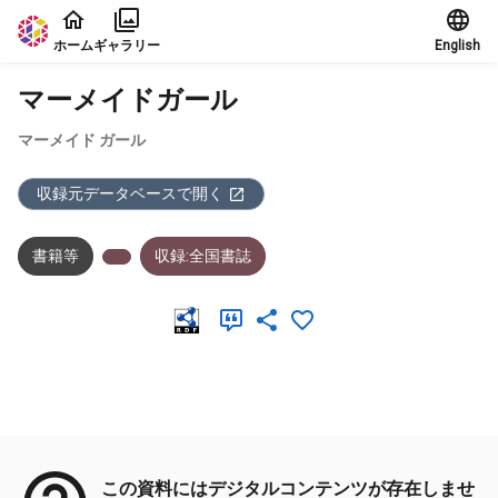
本文に飛ぶ
ホーム
ギャラリー
English
マーメイドガール
マーメイド ガール
収録元データベースで開く
書籍等
収録:全国書誌
メタデータ
この資料にはデジタルコンテンツが存在しませ