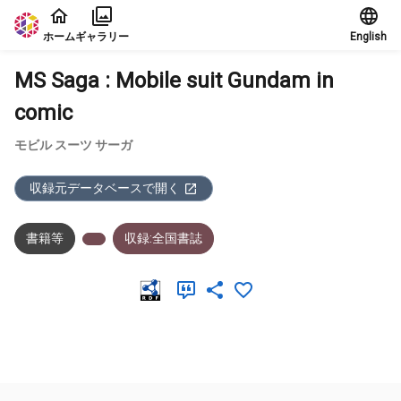
本文に飛ぶ
ホーム
ギャラリー
English
MS Saga : Mobile suit Gundam in
comic
モビル スーツ サーガ
収録元データベースで開く
書籍等
収録:全国書誌
メタデータ