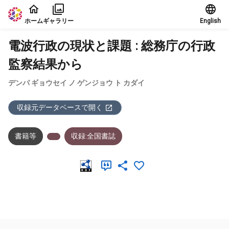
本文に飛ぶ
ホーム
ギャラリー
English
電波行政の現状と課題 : 総務庁の行政
監察結果から
デンパ ギョウセイ ノ ゲンジョウ ト カダイ
収録元データベースで開く
書籍等
収録:全国書誌
メタデータ