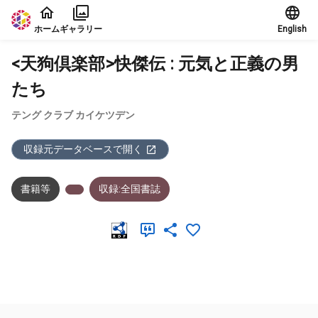
本文に飛ぶ
ホーム
ギャラリー
English
<天狗倶楽部>快傑伝 : 元気と正義の男
たち
テング クラブ カイケツデン
収録元データベースで開く
書籍等
収録:全国書誌
メタデータ