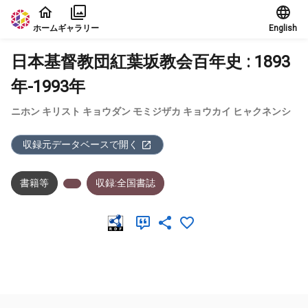
本文に飛ぶ
ホーム
ギャラリー
English
日本基督教団紅葉坂教会百年史 : 1893
年-1993年
ニホン キリスト キョウダン モミジザカ キョウカイ ヒャクネンシ
収録元データベースで開く
書籍等
収録:全国書誌
メタデータ