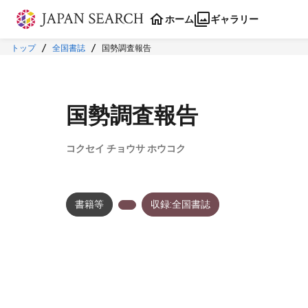
本文に飛ぶ
ホーム
ギャラリー
トップ
全国書誌
国勢調査報告
国勢調査報告
コクセイ チョウサ ホウコク
書籍等
収録:全国書誌