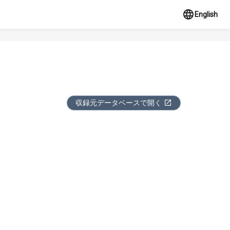
English
収録元データベースで開く