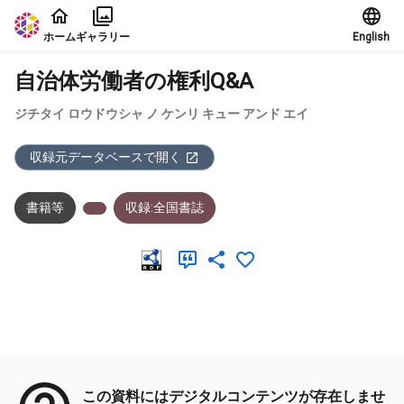
本文に飛ぶ
ホーム
ギャラリー
English
自治体労働者の権利Q&A
ジチタイ ロウドウシャ ノ ケンリ キュー アンド エイ
収録元データベースで開く
書籍等
収録:全国書誌
メタデータ
この資料にはデジタルコンテンツが存在しませ