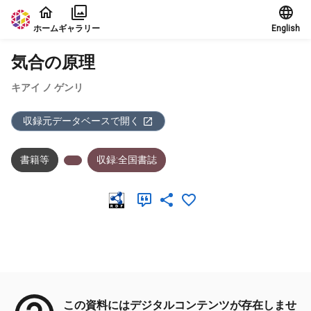
本文に飛ぶ
ホーム
ギャラリー
English
気合の原理
キアイ ノ ゲンリ
収録元データベースで開く
書籍等
収録:全国書誌
メタデータ
この資料にはデジタルコンテンツが存在しませ