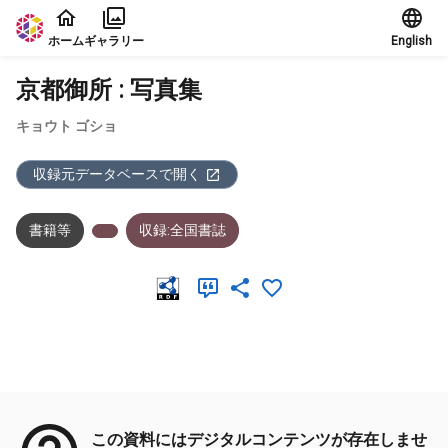
本文に飛ぶ
ホーム
ギャラリー
English
京都御所 : 写真集
キョウト ゴショ
収録元データベースで開く
書籍等
収録:全国書誌
メタデータ
この資料にはデジタルコンテンツが存在しませ