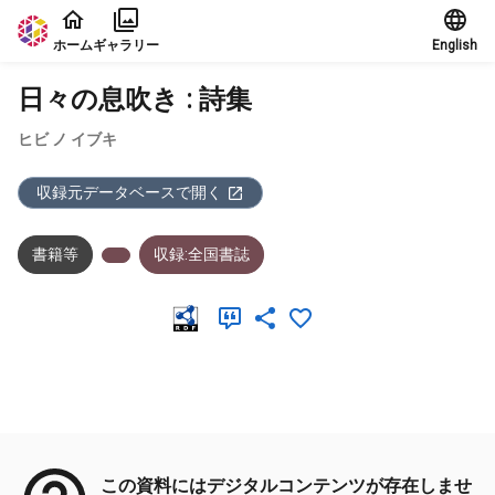
本文に飛ぶ
ホーム
ギャラリー
English
日々の息吹き : 詩集
ヒビ ノ イブキ
収録元データベースで開く
書籍等
収録:全国書誌
メタデータ
この資料にはデジタルコンテンツが存在しませ