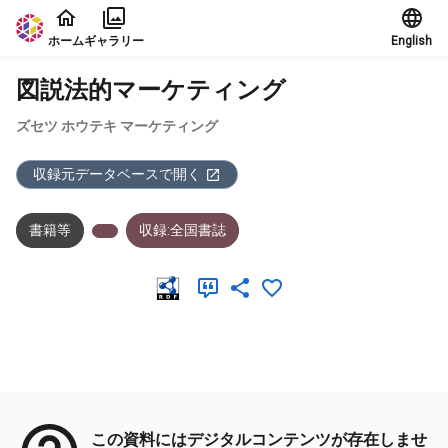
本文に飛ぶ
ホーム
ギャラリー
English
図説法的マーケティング
ズセツ ホウテキ マーケティング
収録元データベースで開く
書籍等
収録:全国書誌
メタデータ
この資料にはデジタルコンテンツが存在しませ