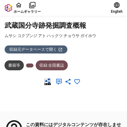
本文に飛ぶ
ホーム
ギャラリー
English
武蔵国分寺跡発掘調査概報
ムサシ コクブンジ アト ハックツ チョウサ ガイホウ
収録元データベースで開く
書籍等
収録:全国書誌
メタデータ
この資料にはデジタルコンテンツが存在しませ