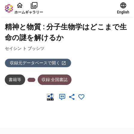
本文に飛ぶ
ホーム
ギャラリー
English
精神と物質 : 分子生物学はどこまで生
命の謎を解けるか
セイシン ト ブッシツ
収録元データベースで開く
書籍等
収録:全国書誌
メタデータ