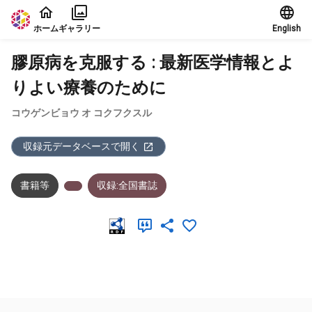
本文に飛ぶ
ホーム
ギャラリー
English
膠原病を克服する : 最新医学情報とよ
りよい療養のために
コウゲンビョウ オ コクフクスル
収録元データベースで開く
書籍等
収録:全国書誌
メタデータ