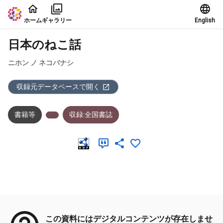
本文に飛ぶ
ホーム
ギャラリー
English
日本のねこ話
ニホン ノ ネコバナシ
収録元データベースで開く
書籍等
収録:全国書誌
メタデータ
この資料にはデジタルコンテンツが存在しませ