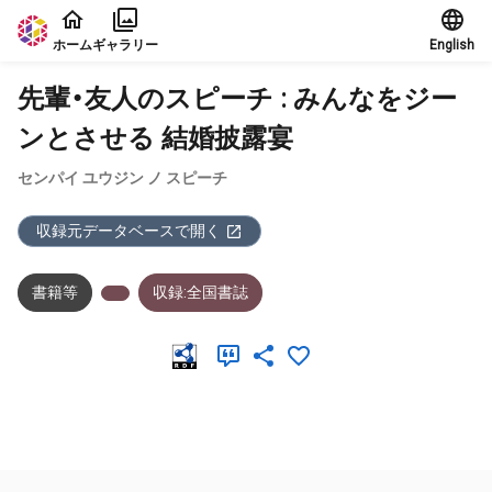
本文に飛ぶ
ホーム
ギャラリー
English
先輩・友人のスピーチ : みんなをジー
ンとさせる 結婚披露宴
センパイ ユウジン ノ スピーチ
収録元データベースで開く
書籍等
収録:全国書誌
メタデータ