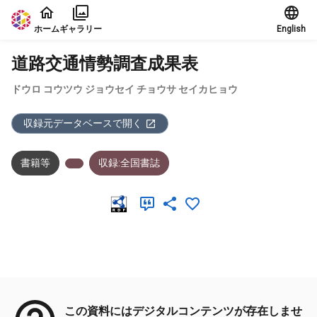
本文に飛ぶ
ホーム
ギャラリー
English
道路交通情勢調査成果表
ドウロ コウツウ ジョウセイ チョウサ セイカヒョウ
収録元データベースで開く
書籍等
収録:全国書誌
メタデータ
この資料にはデジタルコンテンツが存在しませ