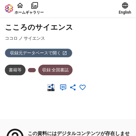
本文に飛ぶ
ホーム
ギャラリー
English
こころのサイエンス
ココロ ノ サイエンス
収録元データベースで開く
書籍等
収録:全国書誌
メタデータ
この資料にはデジタルコンテンツが存在しませ